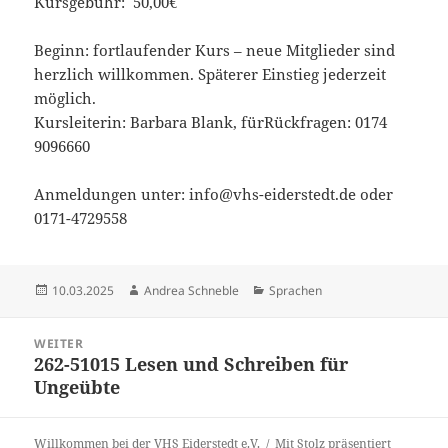
Kursgebühr: 50,00€
Beginn: fortlaufender Kurs – neue Mitglieder sind
herzlich willkommen. Späterer Einstieg jederzeit
möglich.
Kursleiterin: Barbara Blank, fürRückfragen: 0174
9096660
Anmeldungen unter: info@vhs-eiderstedt.de oder
0171-4729558
Veröffentlicht
Autor
Kategorien
10.03.2025
Andrea Schneble
Sprachen
am
Beitragsnavigation
WEITER
262-51015 Lesen und Schreiben für
Nächster
Ungeübte
Beitrag:
Willkommen bei der VHS Eiderstedt e.V.
Mit Stolz präsentiert