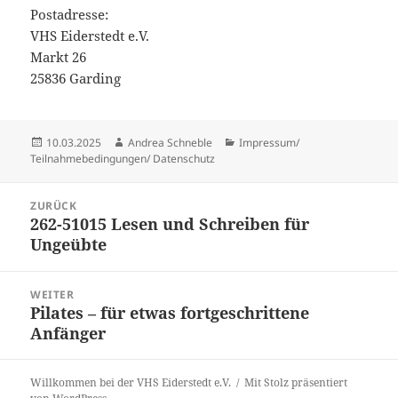
Postadresse:
VHS Eiderstedt e.V.
Markt 26
25836 Garding
Veröffentlicht
Autor
Kategorien
10.03.2025
Andrea Schneble
Impressum/
am
Teilnahmebedingungen/ Datenschutz
Beitragsnavigation
ZURÜCK
262-51015 Lesen und Schreiben für
Vorheriger
Ungeübte
Beitrag:
WEITER
Pilates – für etwas fortgeschrittene
Nächster
Anfänger
Beitrag:
Willkommen bei der VHS Eiderstedt e.V.
Mit Stolz präsentiert