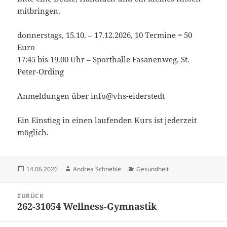
mitbringen.
donnerstags, 15.10. – 17.12.2026, 10 Termine = 50
Euro
17:45 bis 19.00 Uhr – Sporthalle Fasanenweg, St.
Peter-Ording
Anmeldungen über info@vhs-eiderstedt
Ein Einstieg in einen laufenden Kurs ist jederzeit
möglich.
Veröffentlicht
Autor
Kategorien
14.06.2026
Andrea Schneble
Gesundheit
am
Beitragsnavigation
ZURÜCK
262-31054 Wellness-Gymnastik
Vorheriger
Beitrag: