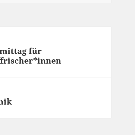
mittag für
ffrischer*innen
mik