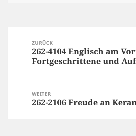
Beitragsnavigation
ZURÜCK
262-4104 Englisch am Vor
Vorheriger
Fortgeschrittene und Au
Beitrag:
WEITER
262-2106 Freude an Kera
Nächster
Beitrag: