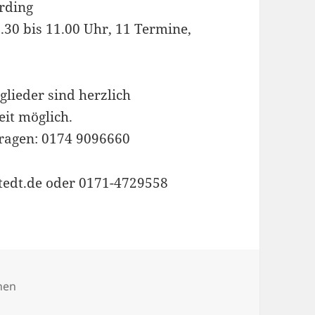
rding
9.30 bis 11.00 Uhr, 11 Termine,
glieder sind herzlich
eit möglich.
fragen: 0174 9096660
tedt.de oder 0171-4729558
orien
hen