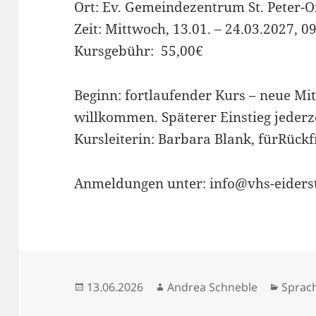
Ort: Ev. Gemeindezentrum St. Peter-O
Zeit: Mittwoch, 13.01. – 24.03.2027, 0
Kursgebühr: 55,00€
Beginn: fortlaufender Kurs – neue Mit
willkommen. Späterer Einstieg jederz
Kursleiterin: Barbara Blank, fürRück
Anmeldungen unter: info@vhs-eiders
Veröffentlicht
Autor
Kateg
13.06.2026
Andrea Schneble
Sprac
am