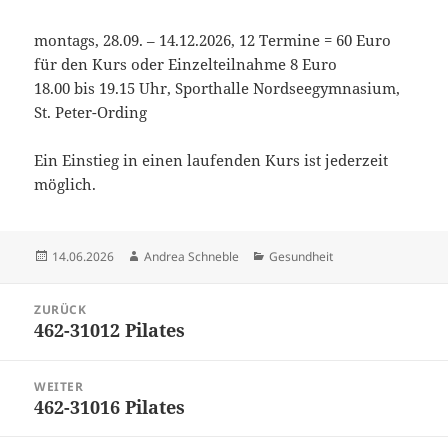
montags, 28.09. – 14.12.2026, 12 Termine = 60 Euro
für den Kurs oder Einzelteilnahme 8 Euro
18.00 bis 19.15 Uhr, Sporthalle Nordseegymnasium,
St. Peter-Ording
Ein Einstieg in einen laufenden Kurs ist jederzeit
möglich.
Veröffentlicht
Autor
Kategorien
14.06.2026
Andrea Schneble
Gesundheit
am
Beitragsnavigation
ZURÜCK
462-31012 Pilates
Vorheriger
Beitrag:
WEITER
462-31016 Pilates
Nächster
Beitrag: