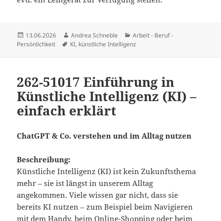
Veröffentlicht
Autor
Kategorien
13.06.2026
Andrea Schneble
Arbeit - Beruf -
am
Schlagwörter
Persönlichkeit
KI
,
künstliche Intelligenz
262-51017 Einführung in
Künstliche Intelligenz (KI) –
einfach erklärt
ChatGPT & Co. verstehen und im Alltag nutzen
Beschreibung:
Künstliche Intelligenz (KI) ist kein Zukunftsthema
mehr – sie ist längst in unserem Alltag
angekommen. Viele wissen gar nicht, dass sie
bereits KI nutzen – zum Beispiel beim Navigieren
mit dem Handy, beim Online-Shopping oder beim