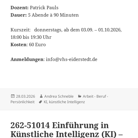
Dozent:
Patrick Pauls
Dauer:
5 Abende à 90 Minuten
Kurszeit: donnerstags, ab dem 03.09. – 01.10.2026,
18:00 bis 19:30 Uhr
Kosten
: 60 Euro
Anmeldungen
: info@vhs-eiderstedt.de
Veröffentlicht
Autor
Kategorien
28.03.2026
Andrea Schneble
Arbeit - Beruf -
am
Schlagwörter
Persönlichkeit
KI
,
künstliche Intelligenz
262-51014 Einführung in
Künstliche Intelligenz (KI) –