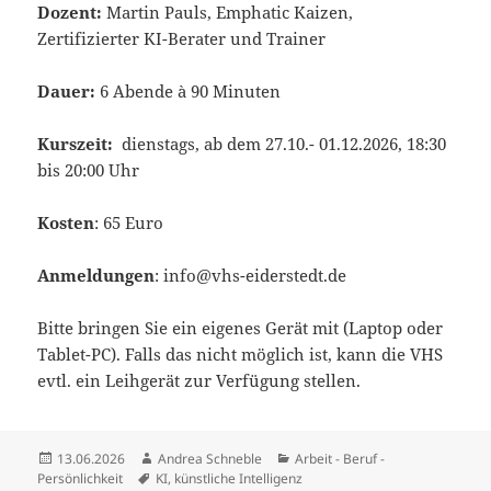
Dozent:
Martin Pauls, Emphatic Kaizen,
Zertifizierter KI-Berater und Trainer
Dauer:
6 Abende à 90 Minuten
Kurszeit:
dienstags, ab dem 27.10.- 01.12.2026, 18:30
bis 20:00 Uhr
Kosten
: 65 Euro
Anmeldungen
: info@vhs-eiderstedt.de
Bitte bringen Sie ein eigenes Gerät mit (Laptop oder
Tablet-PC). Falls das nicht möglich ist, kann die VHS
evtl. ein Leihgerät zur Verfügung stellen.
Veröffentlicht
Autor
Kategorien
13.06.2026
Andrea Schneble
Arbeit - Beruf -
am
Schlagwörter
Persönlichkeit
KI
,
künstliche Intelligenz